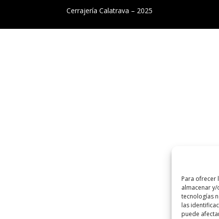
Cerrajería Calatrava – 2025
Para ofrecer 
almacenar y/o
tecnologías 
las identifica
puede afectar