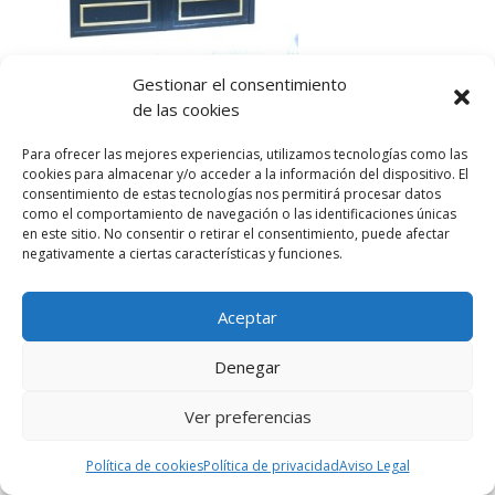
Gestionar el consentimiento
de las cookies
Comentarios recientes
Para ofrecer las mejores experiencias, utilizamos tecnologías como las
cookies para almacenar y/o acceder a la información del dispositivo. El
consentimiento de estas tecnologías nos permitirá procesar datos
como el comportamiento de navegación o las identificaciones únicas
en este sitio. No consentir o retirar el consentimiento, puede afectar
negativamente a ciertas características y funciones.
Politica de Privacidad
–
Política de Cookies
–
Aceptar
Aviso Legal
Denegar
Cerrajería Calatrava – 2025
Ver preferencias
Política de cookies
Política de privacidad
Aviso Legal