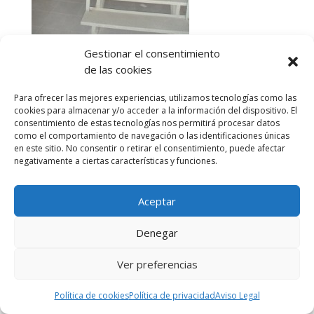
Gestionar el consentimiento
de las cookies
Comentarios recientes
Para ofrecer las mejores experiencias, utilizamos tecnologías como las
cookies para almacenar y/o acceder a la información del dispositivo. El
consentimiento de estas tecnologías nos permitirá procesar datos
como el comportamiento de navegación o las identificaciones únicas
en este sitio. No consentir o retirar el consentimiento, puede afectar
negativamente a ciertas características y funciones.
Politica de Privacidad
–
Política de Cookies
–
Aceptar
Aviso Legal
Denegar
Cerrajería Calatrava – 2025
Ver preferencias
Política de cookies
Política de privacidad
Aviso Legal