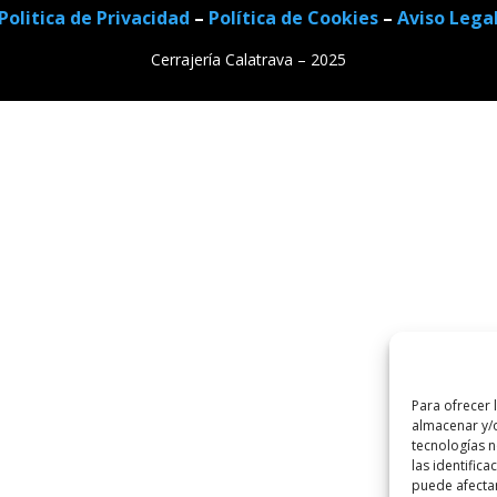
Politica de Privacidad
–
Política de Cookies
–
Aviso Lega
Cerrajería Calatrava – 2025
Para ofrecer 
almacenar y/o
tecnologías 
las identifica
puede afectar